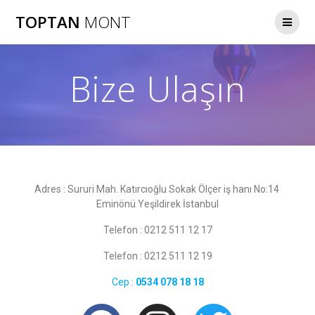
TOPTAN
MONT
Bize Ulaşın
Adres : Sururi Mah. Katırcıoğlu Sokak Ölçer iş hanı No:14
Eminönü Yeşildirek İstanbul
Telefon : 0212 511 12 17
Telefon : 0212 511 12 19
Cep :
0534 078 18 18